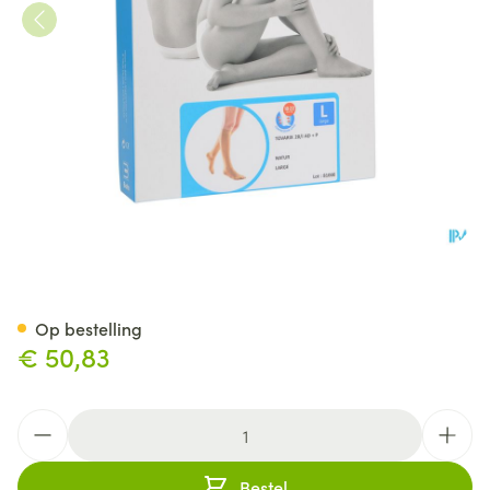
Bota Tovarix 20/i Kous Ad+p 
Op bestelling
€ 50,83
Aantal
Bestel