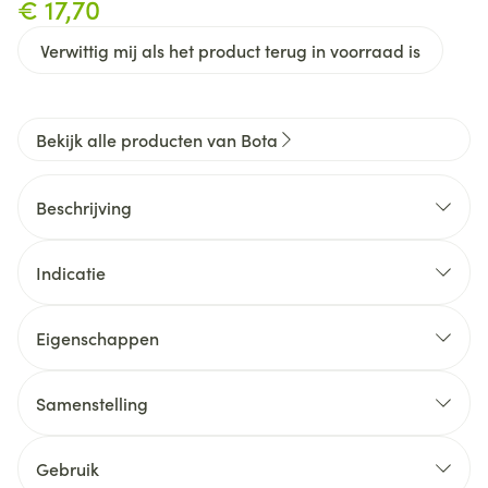
€ 17,70
Verwittig mij als het product terug in voorraad is
Bekijk alle producten van Bota
Beschrijving
Indicatie
Eigenschappen
Relax 280 vermindert het risico op thrombose bij
lange afstandsreizen
Samenstelling
STEUNKOUSEN zijn geen ADERSPATKOUSEN.
Ze benaderen sterk een FIJNE STADSKOUS.
Gebruik