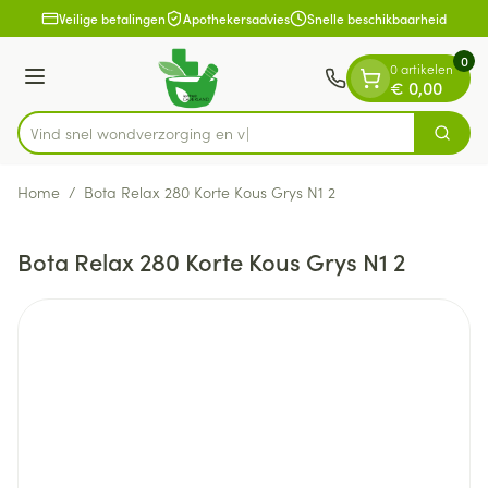
Dia 1 van 1
Ga naar de inhoud
Veilige betalingen
Apothekersadvies
Snelle beschikbaarheid
0
0 artikelen
Menu
€ 0,00
Vind snel wondverzorgi
Zoek
Product, merk, categorie...
Home
/
Bota Relax 280 Korte Kous Grys N1 2
Bota Relax 280 Korte Kous Grys N1 2