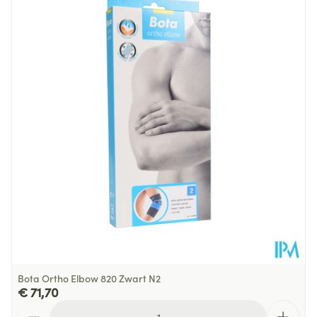
Lengte
324 mm
Diepte
34 mm
Hoeveelheid
Stuk
Verpakking
Behoud
Kamertemperatuur (15°C - 25°C)
Bota Ortho Elbow 820 Zwart N2
€ 71,70
Aantal