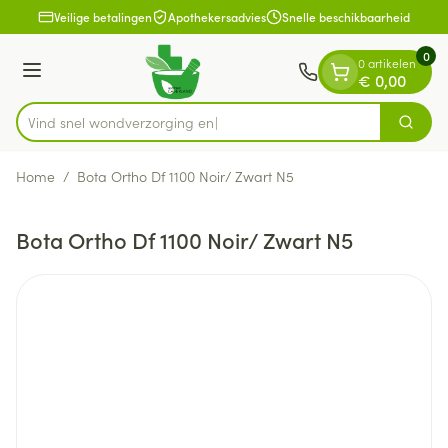
Dia 1 van 1
Ga naar de inhoud
Veilige betalingen
Apothekersadvies
Snelle beschikbaarheid
0
0 artikelen
Menu
€ 0,00
Vind snel wondverzo
Zoek
Product, merk, categorie...
Home
/
Bota Ortho Df 1100 Noir/ Zwart N5
Bota Ortho Df 1100 Noir/ Zwart N5