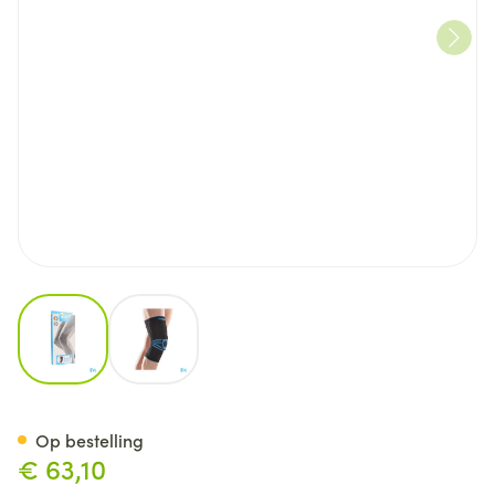
View larger image
View larger image
Bota Ortho Df 1100 Noir/ Zwa
Op bestelling
€ 63,10