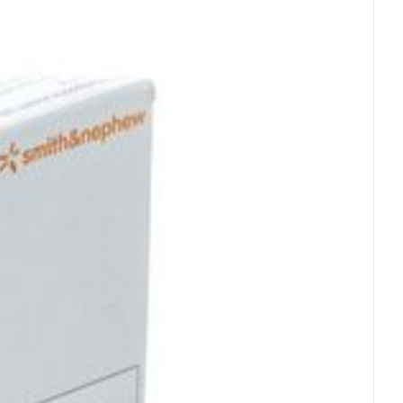
rende
Parfums en
geurproducten
CBD