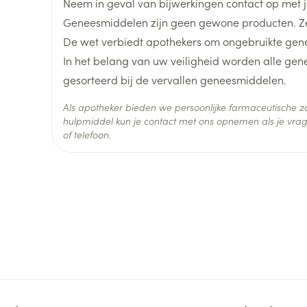
Neem in geval van bijwerkingen contact op met je
Geneesmiddelen zijn geen gewone producten. Ze
Diepte
38 mm
De wet verbiedt apothekers om ongebruikte gen
In het belang van uw veiligheid worden alle ge
Hoeveelheid
84
gesorteerd bij de vervallen geneesmiddelen.
Verpakking
Als apotheker bieden we persoonlijke farmaceutische
Actieve
hulpmiddel kun je contact met ons opnemen als je vrag
orlistat
Ingrediënten
of telefoon.
Behoud
Kamertemperatuur (15°C -