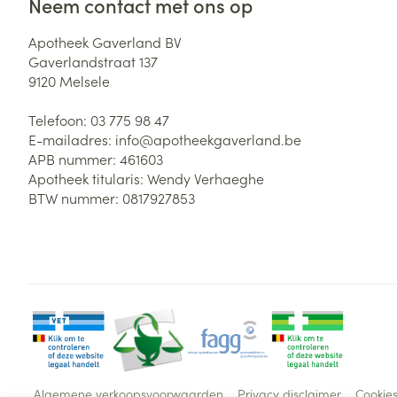
Neem contact met ons op
Apotheek Gaverland BV
Gaverlandstraat 137
9120
Melsele
Telefoon:
03 775 98 47
E-mailadres:
info@
apotheekgaverland.be
APB nummer:
461603
Apotheek titularis:
Wendy Verhaeghe
BTW nummer:
0817927853
Algemene verkoopsvoorwaarden
Privacy disclaimer
Cookie