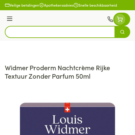
Ga naar de inhoud
Veilige betalingen
Apothekersadvies
Snelle beschikbaarheid
Menu
Zoek
Product, merk, categorie...
Widmer Proderm Nachtcrème Rijke
Textuur Zonder Parfum 50ml