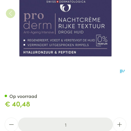
Widmer Proderm Nachtcrème 
Op voorraad
€ 40,48
Aantal