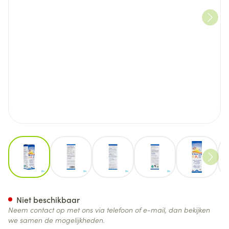
View larger image
View larger image
View larger image
View larger image
View lar
Vitamine D3 K2 Fl 20ml
Niet beschikbaar
Neem contact op met ons via telefoon of e-mail, dan bekijken
we samen de mogelijkheden.