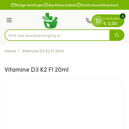
Dia 1 van 1
Ga naar de inhoud
Veilige betalingen
Apothekersadvies
Snelle beschikbaarheid
0
0 artikelen
Menu
€ 0,00
Vind snel wondverz
Zoek
Product, merk, categorie...
Home
/
Vitamine D3 K2 Fl 20ml
Vitamine D3 K2 Fl 20ml