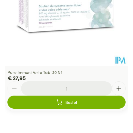
Lactosevrij, Zonder
Dieetbeperkingen
bewaarmiddelen, Zonder
kleurstoffen
Kamertemperatuur (15°C -
Behoud
25°C)
Pure Immuni Forte Tabl 30 Nf
€ 27,95
Aantal
Bestel