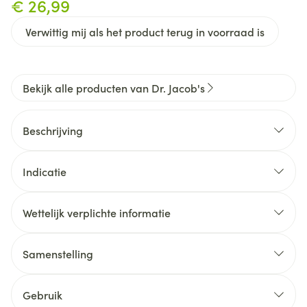
€ 26,99
Verwittig mij als het product terug in voorraad is
Bekijk alle producten van Dr. Jacob's
Beschrijving
Indicatie
Om een gezond immuunsysteem en een normaal
gebeente te bevorderen (EFSA gezondheidsclaims)
Wettelijk verplichte informatie
Synergie van vitamines D en K voor de hele familie
Uitzonderlijke stabiliteit en biobeschikbaarheid van
Samenstelling
de vitamines
Ideaal in de winter (frequent tekort aan vitamine D)
Gebruik
of in geval van tekort aan vitamines D of K