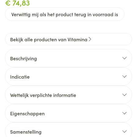
€ 74,83
Verwittig mij als het product terug in voorraad is
Bekijk alle producten van Vitamina
Beschrijving
Indicatie
Herstelt immuniteit - Auto-immuunziektes - Hulp bij
kankerbehandeling
Wettelijk verplichte informatie
Eigenschappen
Herstel van de homeostase voor een optimaal
functionerend immuunsysteem
Samenstelling