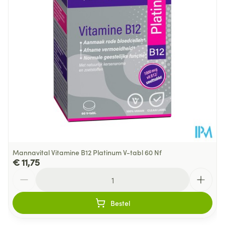
detox-lijnen
Stimuleert de lymfedrainage
Behoud
Kamertemperatuur (15°C - 25°C)
Mannavital Vitamine B12 Platinum V-tabl 60 Nf
€ 11,75
Aantal
Bestel