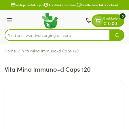
Dia 1 van 1
Ga naar de inhoud
Veilige betalingen
Apothekersadvies
Snelle beschikbaarheid
0
0 artikelen
Menu
€ 0,00
Vind snel wondverzorging
Zoek
Product, merk, categorie...
Home
/
Vita Mina Immuno-d Caps 120
Vita Mina Immuno-d Caps 120