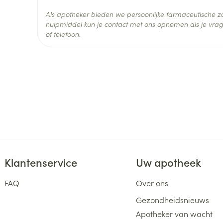
Als apotheker bieden we persoonlijke farmaceutische
Actieve
hulpmiddel kun je contact met ons opnemen als je vrag
dimetindeen maleaat, fen
Ingrediënten
of telefoon.
Behoud
Kamertemperatuur (15°C -
Klantenservice
Uw apotheek
FAQ
Over ons
Gezondheidsnieuws
Apotheker van wacht