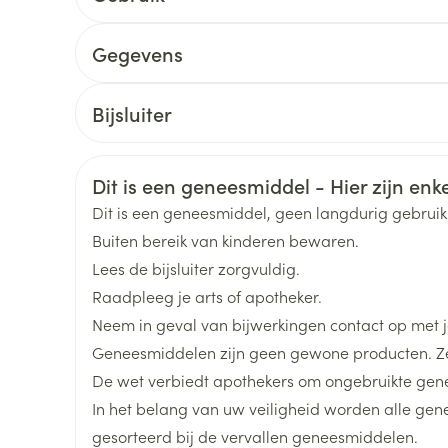
Wanneer het neusslijmvlies dunner wordt en verhar
Toon meer
Bij een verhoogde druk in de oogbol (nauwehoe
3 tot 4 druppels in elk neusgat, 3 tot 4 maal per 
Gegevens
Bij mensen die worden behandeld met bepaalde a
delen
Haar
Een toepassing voor het slapengaan volstaat om d
monoamine-oxidaseremmers (MAO-remmers), of 
ging
Supplementen
Insectenwe
CNK
0136267
is stopgezet (zie rubriek 'Gebruikt u nog andere
Mondmaskers
middelen
Bijsluiter
Bij voorkeur in zittende houding toedienen
ssen
Nederlands
Duits
Frans
De neus goed snuiten vóór de toepassing
Organisaties
Haleon
 -
Onmiddellijk na het indruppelen in een neusgat
id
Veiligheidsinformatie
Dit is een geneesmiddel - Hier zijn enkel
Merken
Gsk
overhellen
Dit is een geneesmiddel, geen langdurig gebrui
Een toepassing voor het slapengaan volstaat om d
Buiten bereik van kinderen bewaren.
d
Breedte
35 mm
Lees de bijsluiter zorgvuldig.
Raadpleeg je arts of apotheker.
Lengte
92 mm
Neem in geval van bijwerkingen contact op met je
Geneesmiddelen zijn geen gewone producten. Ze
Zelfbruiner
Scheren
Diepte
35 mm
De wet verbiedt apothekers om ongebruikte gen
In het belang van uw veiligheid worden alle ge
Hoeveelheid
1
gesorteerd bij de vervallen geneesmiddelen.
Verpakking