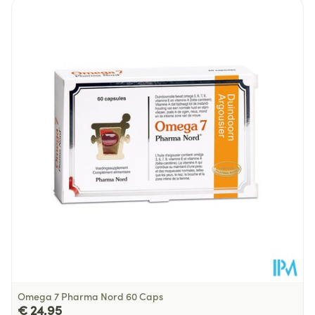
Lengte
148 mm
Olijfolie
350 mg
Diepte
106 mm
- Oliezuur
196-298 mg
Behoud
Kamertemperatuur (15°C - 25°C)
Omega 7 Pharma Nord 60 Caps
€ 24,95