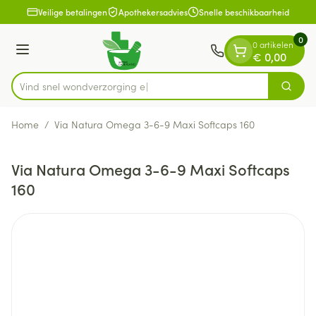
Dia 1 van 1
Ga naar de inhoud
Veilige betalingen
Apothekersadvies
Snelle beschikbaarheid
0
0 artikelen
Menu
€ 0,00
Vind snel wondverz
Zoek
Product, merk, categorie...
Home
/
Via Natura Omega 3-6-9 Maxi Softcaps 160
Via Natura Omega 3-6-9 Maxi Softcaps
160