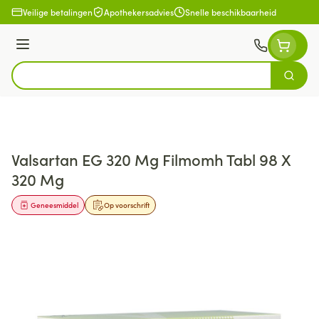
Ga naar de inhoud
Veilige betalingen
Apothekersadvies
Snelle beschikbaarheid
Menu
Zoek
Product, merk, categorie...
Valsartan EG 320 Mg Filmomh Tabl 98 X
320 Mg
Geneesmiddel
Op voorschrift