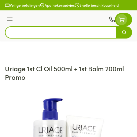
Ga naar de inhoud
Veilige betalingen
Apothekersadvies
Snelle beschikbaarheid
Menu
Zoek
Product, merk, categorie...
Uriage 1st Cl Oil 500ml + 1st Balm 200ml
Promo