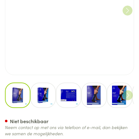
View larger image
View larger image
View larger image
View larger image
View lar
Thuasne Silistab Achillo Enke
Niet beschikbaar
Neem contact op met ons via telefoon of e-mail, dan bekijken
we samen de mogelijkheden.