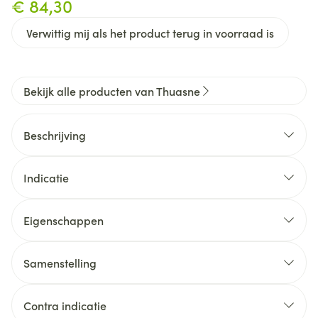
€ 84,30
Verwittig mij als het product terug in voorraad is
Bekijk alle producten van Thuasne
Beschrijving
Enkelbrace voor behandeling van achillespees
klachten. Kom weer in actie na een blessure.
Indicatie
Eigenschappen
Enthesitis
5 maten
Tendinopathie
Model zowel links als rechts te gebruiken
Samenstelling
Tenosynovitis
Bursitis en syndroom van Haglund
Contra indicatie
Achillodynie als gevolg van een achillespees