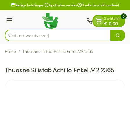
Dia 1 van 1
Ga naar de inhoud
Veilige betalingen
Apothekersadvies
Snelle beschikbaarheid
0
0 artikelen
Menu
€ 0,00
Vind snel wo
Zoek
Product, merk, categorie...
Home
/
Thuasne Silistab Achillo Enkel M2 2365
Thuasne Silistab Achillo Enkel M2 2365