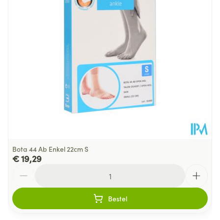
Elastisch compressieweefsel (ca. 23 mmHg)
Behoud
Kamertemperatuur (15°C - 25°C)
Bota 44 Ab Enkel 22cm S
€ 19,29
Aantal
Bestel