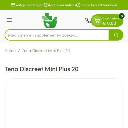
Dia 1 van 1
Ga naar de inhoud
Veilige betalingen
Apothekersadvies
Snelle beschikbaarheid
0
0 artikelen
Menu
€ 0,00
Medicijnen en supplementen zoeken...
Zoek
Product, merk, categorie...
Home
/
Tena Discreet Mini Plus 20
Tena Discreet Mini Plus 20