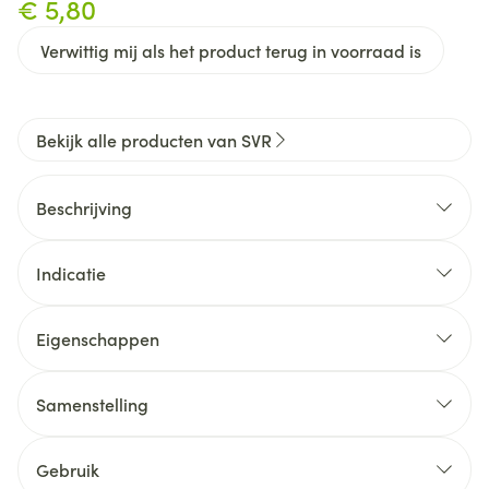
€ 5,80
Verwittig mij als het product terug in voorraad is
Bekijk alle producten van SVR
Beschrijving
Indicatie
Oxygenderend magnesium
Eigenschappen
Een exclusief hydraterend complex
Samenstelling
Gebruik