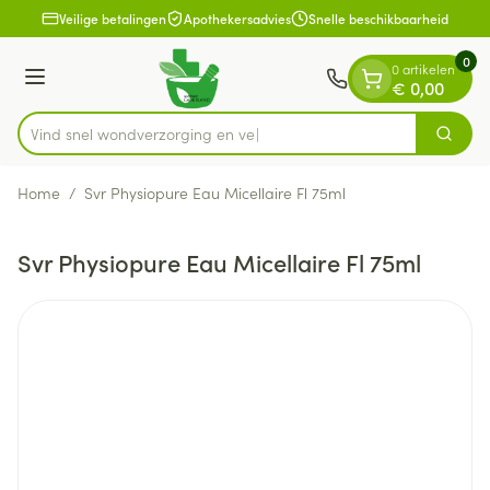
Dia 1 van 1
Ga naar de inhoud
Veilige betalingen
Apothekersadvies
Snelle beschikbaarheid
0
0 artikelen
Menu
€ 0,00
Vind snel wondverzorgin
Zoek
Product, merk, categorie...
Home
/
Svr Physiopure Eau Micellaire Fl 75ml
Svr Physiopure Eau Micellaire Fl 75ml