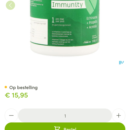
Superphyt Immunity +12j Gu
Op bestelling
€ 15,95
Aantal
Bestel