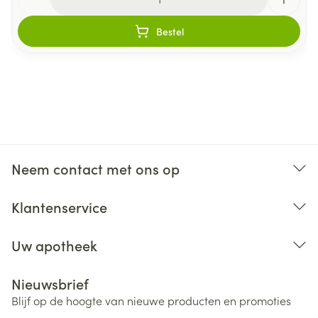
vitaminen, rijstzemelenolie, softgel
Bestel
(rundergelatine, plantaardig glycerine, carob,
caramelkleur), gele bijenwas,
zonnebloemlecithine, mineralen, vlierbes,
echinacea, astragalus, biotine.
Ester-C® is een geregistreerde handelsnaam
van The Ester-C Company.
Neem contact met ons op
1. Evaluatie gezondheidsclaim is lopende.
Klantenservice
Uw apotheek
Nieuwsbrief
Blijf op de hoogte van nieuwe producten en promoties