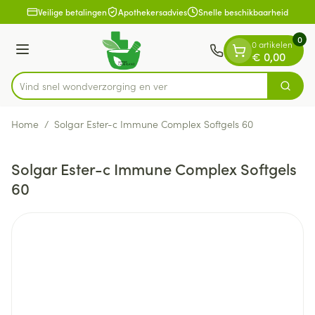
Dia 1 van 1
Ga naar de inhoud
Veilige betalingen
Apothekersadvies
Snelle beschikbaarheid
0
0 artikelen
Menu
€ 0,00
Vind snel wondverzorgi
Zoek
Product, merk, categorie...
Home
/
Solgar Ester-c Immune Complex Softgels 60
Solgar Ester-c Immune Complex Softgels
60