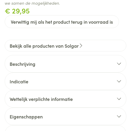
we samen de mogelijkheden.
€ 29,95
Verwittig mij als het product terug in voorraad is
Bekijk alle producten van Solgar
Beschrijving
Solgar Ester-C® Plus Immune Complex is een
krachtige formule, speciaal ontwikkeld om het
Indicatie
immuunsysteem te ondersteunen. Het unieke
complex bevat als basis Ester-C® Plus, dé vitamine
C met turbo, aangevuld met o.a. vitamine D, B-
Wettelijk verplichte informatie
vitaminen, zink en een kruidenmix van vlierbes,
echinacea en astragalus.
Eigenschappen
Uitgebreide immuunformule op basis van Ester-C®,