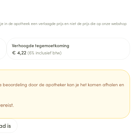
Botten, spieren en
Toon meer
gewrichten
armtetherapie
ogels
Fytotherapie
Wondzorg
Toon meer
 je in de apotheek een verlaagde prijs en niet de prijs die op onze webshop
Diagnosetesten en
stress
Vlooien en teken
meetapparatuur
Oren
Mond en keel
Verhoogde tegemoetkoming
€ 4,22
Alcoholtest
(6% inclusief btw)
g
Oordopjes
Zuigtabletten
herapie -
Mond, muil of snavel
Bloeddrukmeter
ls
en -druppels
Oorreiniging
Spray - oplossing
Cholesteroltest
zen
Oordruppels
Hartslagmeter
 Na beoordeling door de apotheker kan je het komen afhalen en
ulpmiddelen
Toon meer
ereist.
erming
Hygiëne
Ergonomie
ad is
ning en -
Aambeien
s
Bad en douche
Ademhaling en zuurstof