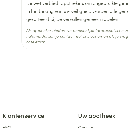
De wet verbiedt apothekers om ongebruikte gen
In het belang van uw veiligheid worden alle ge
Hoeveelheid
56
gesorteerd bij de vervallen geneesmiddelen.
Verpakking
Als apotheker bieden we persoonlijke farmaceutische
Actieve
hulpmiddel kun je contact met ons opnemen als je vrag
simvastatine
Ingrediënten
of telefoon.
Behoud
Kamertemperatuur (15°C -
Klantenservice
Uw apotheek
FAQ
Over ons