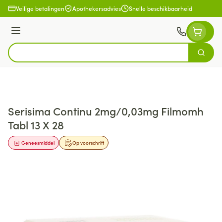
Ga naar de inhoud
Veilige betalingen
Apothekersadvies
Snelle beschikbaarheid
Menu
Zoek
Product, merk, categorie...
Serisima Continu 2mg/0,03mg Filmomh
Tabl 13 X 28
Geneesmiddel
Op voorschrift