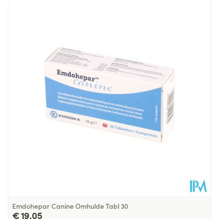
Lengte
129 mm
Diepte
68 mm
Behoud
Kamertemperatuur (15°C - 25°C)
Emdohepar Canine Omhulde Tabl 30
€ 19,05