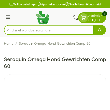
Dia 1 van 1
Ga naar de inhoud
Veilige betalingen
Apothekersadvies
Snelle beschikbaarheid
0
0 artikelen
Menu
€ 0,00
Vind snel wondverzo
Zoek
Product, merk, categorie...
Home
/
Seraquin Omega Hond Gewrichten Comp 60
Seraquin Omega Hond Gewrichten Comp
60