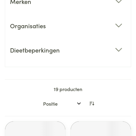
Merken
filter
Organisaties
filter
Dieetbeperkingen
filter
19
producten
Sorteer op: