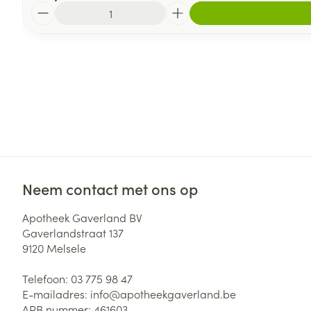
Aantal
Neem contact met ons op
Apotheek Gaverland BV
Gaverlandstraat 137
9120
Melsele
Telefoon:
03 775 98 47
E-mailadres:
info@
apotheekgaverland.be
APB nummer:
461603