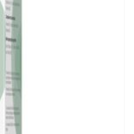
 25°C)
rende
Parfums en
geurproducten
CBD