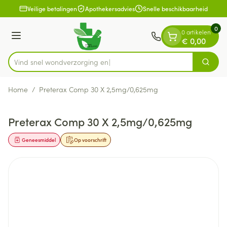
Dia 1 van 1
Ga naar de inhoud
Veilige betalingen
Apothekersadvies
Snelle beschikbaarheid
0
0 artikelen
Menu
€ 0,00
Vind snel wondverz
Zoek
Product, merk, categorie...
Home
/
Preterax Comp 30 X 2,5mg/0,625mg
Preterax Comp 30 X 2,5mg/0,625mg
Geneesmiddel
Op voorschrift