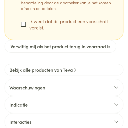
beoordeling door de apotheker kan je het komen
afhalen en betalen.
Ik weet dat dit product een voorschrift
vereist.
Verwittig mij als het product terug in voorraad is
Bekijk alle producten van Teva
Waarschuwingen
Wanneer mag u dit geneesmiddel niet innemen of
moet u er extra voorzichtig mee zijn? Wanneer mag
Indicatie
u dit geneesmiddel niet gebruiken?
Interacties