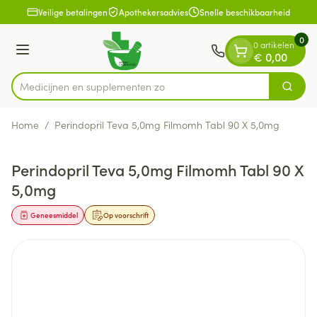
Dia 1 van 1
Ga naar de inhoud
Veilige betalingen
Apothekersadvies
Snelle beschikbaarheid
0
0 artikelen
Menu
€ 0,00
Medicijnen en supple
Zoek
Product, merk, categorie...
Home
/
Perindopril Teva 5,0mg Filmomh Tabl 90 X 5,0mg
Perindopril Teva 5,0mg Filmomh Tabl 90 X
5,0mg
Geneesmiddel
Op voorschrift