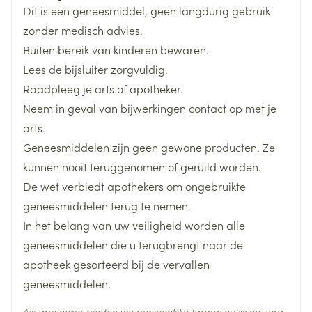
Dit is een geneesmiddel, geen langdurig gebruik
Breedte
68 mm
zonder medisch advies.
Buiten bereik van kinderen bewaren.
Lengte
102 mm
Lees de bijsluiter zorgvuldig.
Raadpleeg je arts of apotheker.
Diepte
50 mm
Neem in geval van bijwerkingen contact op met je
arts.
Actieve
perindopril tosylaat
Geneesmiddelen zijn geen gewone producten. Ze
Ingrediënten
kunnen nooit teruggenomen of geruild worden.
De wet verbiedt apothekers om ongebruikte
Behoud
Kamertemperatuur (15°C - 25°C)
geneesmiddelen terug te nemen.
In het belang van uw veiligheid worden alle
geneesmiddelen die u terugbrengt naar de
apotheek gesorteerd bij de vervallen
geneesmiddelen.
Als apotheker bieden we persoonlijke farmaceutische zorg.