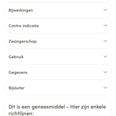
Bijwerkingen
Contra indicatie
Zwangerschap
Gebruik
Gegevens
CNK
3624038
Bijsluiter
Organisaties
Nederlands
Arega Pharma NV, Teva Belgium
Duits
Frans
Veiligheidsinformatie
Dit is een geneesmiddel - Hier zijn enkele
Merken
Teva
richtlijnen: