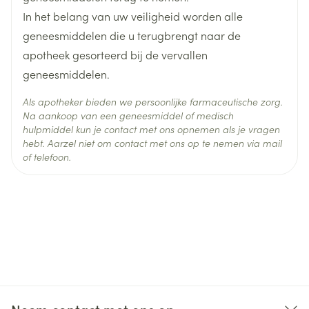
is verhoogd (zie de rubrieken "Wanneer moet u extra
In het belang van uw veiligheid worden alle
voorzichtig zijn met dit geneesmiddel?" en "Gebruikt
geneesmiddelen die u terugbrengt naar de
u nog andere geneesmiddelen?"). • u ondergaat
apotheek gesorteerd bij de vervallen
een dialyse of een ander type bloedfiltratie.
geneesmiddelen.
Afhankelijk van de machine die wordt gebruikt, is
Perindopril / Amlodipine Teva mogelijk niet geschikt
Als apotheker bieden we persoonlijke farmaceutische zorg.
Na aankoop van een geneesmiddel of medisch
voor u, • u heeft een nierziekte waarbij de
hulpmiddel kun je contact met ons opnemen als je vragen
bloedtoevoer naar uw nieren verminderd is
hebt. Aarzel niet om contact met ons op te nemen via mail
of telefoon.
(nierslagaderstenose), Wanneer moet u extra
voorzichtig zijn met dit geneesmiddel? Als één van
de onderstaande punten op u van toepassing is,
neem dan contact op met uw arts of apotheker
voordat u Perindopril / Amlodipine Teva gaat
gebruiken: • hypertrofische cardiomyopathie (een
ziekte van de hartspier) of een nierarteriestenose
(vernauwing van de slagader die de nier van bloed