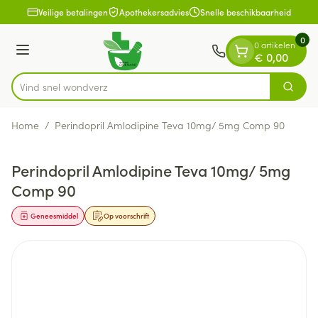
Dia 1 van 1
Ga naar de inhoud
Veilige betalingen
Apothekersadvies
Snelle beschikbaarheid
0
0 artikelen
Menu
€ 0,00
Vind snel
Zoek
Product, merk, categorie...
Home
/
Perindopril Amlodipine Teva 10mg/ 5mg Comp 90
Perindopril Amlodipine Teva 10mg/ 5mg
Comp 90
Geneesmiddel
Op voorschrift