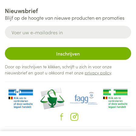
geproduceerde urine verhogen),
Nieuwsbrief
kaliumsparende medicijnen die worden gebruikt bij
Blijf op de hoogte van nieuwe producten en promoties
de behandeling van hartfalen: eplerenon en
E-mail adres
spironolacton in dosis tussen 12,5 mg tot 50 mg per
dag,
anaesthetica,
Inschrijven
jodiumhoudend contrastmiddel,
bepridil (voor de behandeling van beklemmend
Door op inschrijven te klikken, schrijft u zich in voor onze
nieuwsbrief en gaat u akkoord met onze
privacy policy
.
pijnlijk gevoel op de borst),
methadon (gebruikt voor de behandeling van
verslaving),
Juridische links