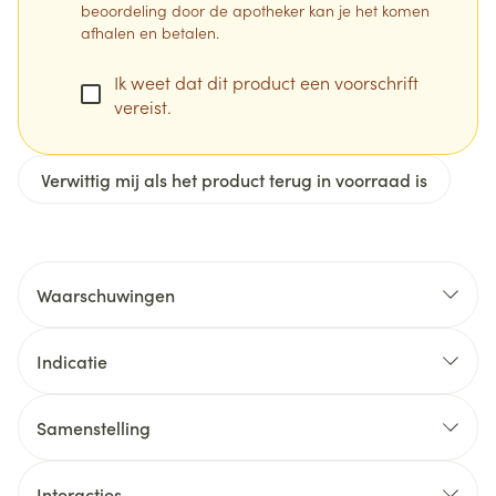
beoordeling door de apotheker kan je het komen
afhalen en betalen.
Ik weet dat dit product een voorschrift
vereist.
Verwittig mij als het product terug in voorraad is
Waarschuwingen
Indicatie
Samenstelling
De werkzame stoffen in dit medicijn zijn perindopril
arginine, indapamide en amlodipine.
Interacties