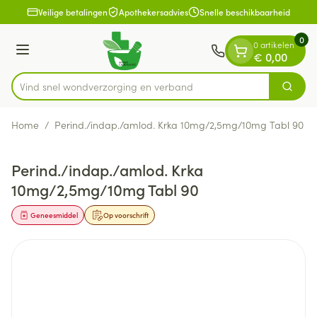
Dia 1 van 1
Ga naar de inhoud
Veilige betalingen
Apothekersadvies
Snelle beschikbaarheid
0
0 artikelen
Menu
€ 0,00
Vind snel wondverzorging en ve
Zoek
Product, merk, categorie...
Home
/
Perind./indap./amlod. Krka 10mg/2,5mg/10mg Tabl 90
Perind./indap./amlod. Krka
10mg/2,5mg/10mg Tabl 90
Geneesmiddel
Op voorschrift