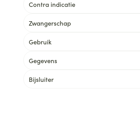
Contra indicatie
delen
Haar
ging
Supplementen
Insectenwe
Mondmaskers
middelen
Zwangerschap
ssen
 -
Gebruik
id
Gegevens
d
Bijsluiter
Zelfbruiner
Scheren