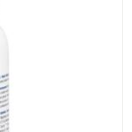
rende
Parfums en
geurproducten
CBD