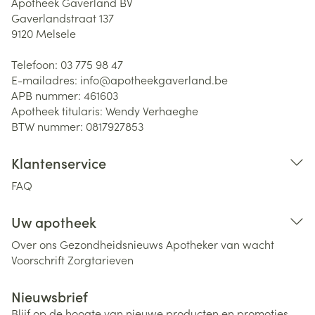
Apotheek Gaverland BV
Gaverlandstraat 137
9120
Melsele
Telefoon:
03 775 98 47
E-mailadres:
info@
apotheekgaverland.be
APB nummer:
461603
Apotheek titularis:
Wendy Verhaeghe
BTW nummer:
0817927853
Klantenservice
FAQ
Uw apotheek
Over ons
Gezondheidsnieuws
Apotheker van wacht
Voorschrift
Zorgtarieven
Nieuwsbrief
Blijf op de hoogte van nieuwe producten en promoties