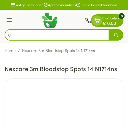
Dia 1 van 1
Ga naar de inhoud
Veilige betalingen
Apothekersadvies
Snelle beschikbaarheid
0
0 artikelen
Menu
€ 0,00
Zoek
Product, merk, categorie...
Home
/
Nexcare 3m Bloodstop Spots 14 N1714ns
Nexcare 3m Bloodstop Spots 14 N1714ns