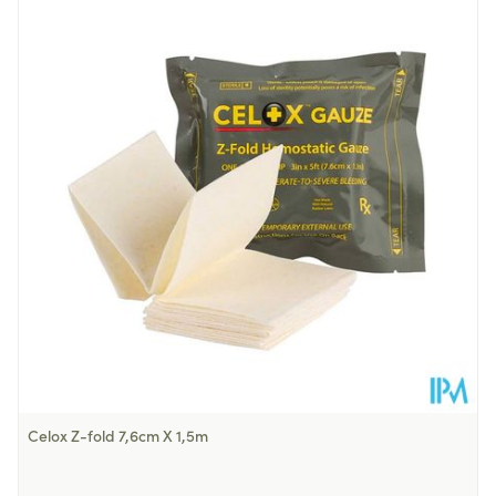
Lengte
123 mm
Diepte
27 mm
Bloedstop--Verpakking met 14
Hoeveelheid
Verpakking
stuks 22,5 mm
Behoud
Kamertemperatuur (15°C - 25°C)
Celox Z-fold 7,6cm X 1,5m