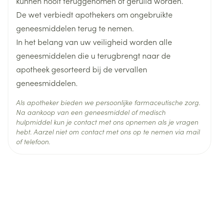
kunnen nooit teruggenomen of geruild worden.
Behoud
Kamertemperatuur (15°C - 25°C)
De wet verbiedt apothekers om ongebruikte
geneesmiddelen terug te nemen.
In het belang van uw veiligheid worden alle
geneesmiddelen die u terugbrengt naar de
apotheek gesorteerd bij de vervallen
geneesmiddelen.
Als apotheker bieden we persoonlijke farmaceutische zorg.
Na aankoop van een geneesmiddel of medisch
hulpmiddel kun je contact met ons opnemen als je vragen
hebt. Aarzel niet om contact met ons op te nemen via mail
of telefoon.