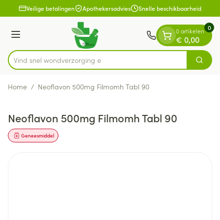
Dia 1 van 1
Ga naar de inhoud
Veilige betalingen
Apothekersadvies
Snelle beschikbaarheid
0
0 artikelen
Menu
€ 0,00
Vind snel wondver
Zoek
Product, merk, categorie...
Home
/
Neoflavon 500mg Filmomh Tabl 90
Neoflavon 500mg Filmomh Tabl 90
Geneesmiddel