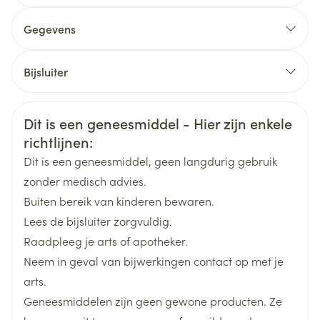
hoofdpijn, duizeligheid, malaise, uitslag, pruritus,
Gegevens
netelroos
CNK
4279006
Bijsluiter
geïsoleerd oedeem van het gezicht, de lippen of de
Organisaties
Nederlands
Sanifort Pharma
Duits
Frans
oogleden in combinatie met allergische klachten. In
Veiligheidsinformatie
Dit is een geneesmiddel - Hier zijn enkele
uitzonderlijke gevallen kan angio-oedeem optreden
Breedte
78 mm
richtlijnen:
(snel evoluerend oedeem van het gezicht, de lippen,
Dit is een geneesmiddel, geen langdurig gebruik
de mond, de tong of de keelholte, dat gepaard kan
Lengte
115 mm
zonder medisch advies.
gaan met ademhalingsproblemen)
Buiten bereik van kinderen bewaren.
buikpijn
Diepte
76 mm
Lees de bijsluiter zorgvuldig.
Raadpleeg je arts of apotheker.
diosmine (gemicroniseerd),
Neem in geval van bijwerkingen contact op met je
Actieve
flavonoïden (hesperidine;
Ingrediënten
arts.
gemicroniseerd)
Geneesmiddelen zijn geen gewone producten. Ze