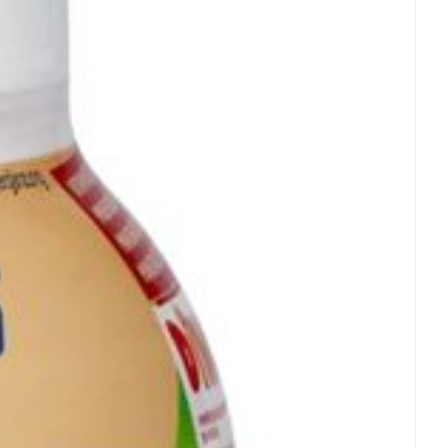
 25°C)
rende
Parfums en
geurproducten
CBD