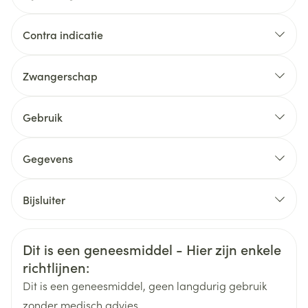
de knie, van de kleine gewrichten
Artrose en artritis, als ondersteunende behandeling
Contra indicatie
Zwangerschap
Gebruik
Meerdere malen per dag 5 - 15 cm crème of gel op
en rond het aangedane gebied aanbrengen
Gegevens
CNK
0119677
De gel gelijkmatig over de huid verdelen
Bijsluiter
Nederlands
Eurogenerics (EG) Generics &
Duits
Frans
Organisaties
Consumer
Veiligheidsinformatie
Dit is een geneesmiddel - Hier zijn enkele
richtlijnen:
Merken
Neocare
Dit is een geneesmiddel, geen langdurig gebruik
zonder medisch advies.