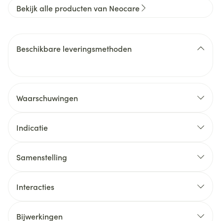
Bekijk alle producten van Neocare
Beschikbare leveringsmethoden
Waarschuwingen
Indicatie
Ongeval- en sportletsels: verstuikingen, kneuzingen,
verrekkingen
Samenstelling
Post-traumatische en inflammatoire aandoeningen
van de weke delen: tenosynovitis, tendinitis, bursitis,
Interacties
epicondylitis, myogelose, myalgie
Periarticulaire aandoeningen: PHS, periartritis van
Bijwerkingen