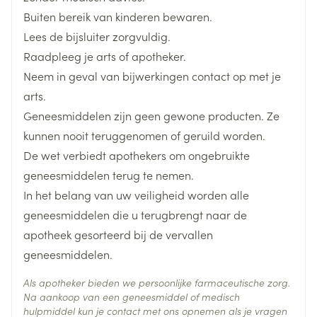
Breedte
31 mm
Buiten bereik van kinderen bewaren.
Lees de bijsluiter zorgvuldig.
Lengte
172 mm
Raadpleeg je arts of apotheker.
Neem in geval van bijwerkingen contact op met je
Diepte
38 mm
arts.
Geneesmiddelen zijn geen gewone producten. Ze
Hoeveelheid
1
kunnen nooit teruggenomen of geruild worden.
Verpakking
De wet verbiedt apothekers om ongebruikte
geneesmiddelen terug te nemen.
mucopolysacharide polysulfaat,
Actieve
Ingrediënten
salicylzuur
In het belang van uw veiligheid worden alle
geneesmiddelen die u terugbrengt naar de
Behoud
Kamertemperatuur (15°C - 25°C)
apotheek gesorteerd bij de vervallen
geneesmiddelen.
Als apotheker bieden we persoonlijke farmaceutische zorg.
Na aankoop van een geneesmiddel of medisch
hulpmiddel kun je contact met ons opnemen als je vragen