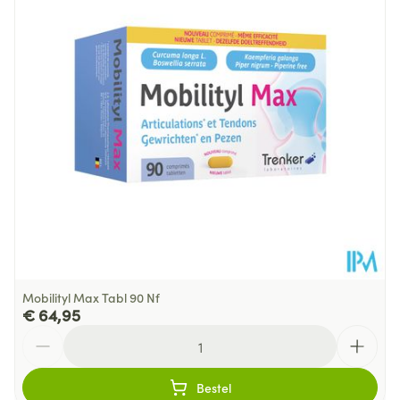
Diepte
72 mm
Behoud
Kamertemperatuur (15°C - 25°C)
Mobilityl Max Tabl 90 Nf
€ 64,95
Aantal
Bestel