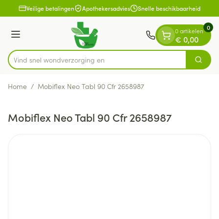
Dia 1 van 1
Ga naar de inhoud
Veilige betalingen
Apothekersadvies
Snelle beschikbaarheid
0
0 artikelen
Menu
€ 0,00
Vind snel wondverzor
Zoek
Product, merk, categorie...
Home
/
Mobiflex Neo Tabl 90 Cfr 2658987
Mobiflex Neo Tabl 90 Cfr 2658987