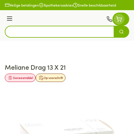
Ga naar de inhoud
Veilige betalingen
Apothekersadvies
Snelle beschikbaarheid
Menu
Zoek
Product, merk, categorie...
Meliane Drag 13 X 21
Geneesmiddel
Op voorschrift