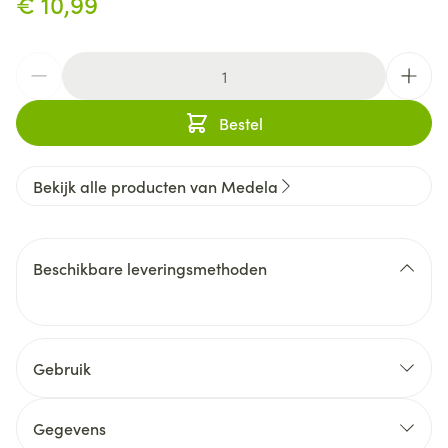
€ 10,99
Aantal
Bestel
Bekijk alle producten van Medela
Beschikbare leveringsmethoden
Gebruik
Met één hand morsvrij gieten
Extra dikke dubbele lagen
Gegevens