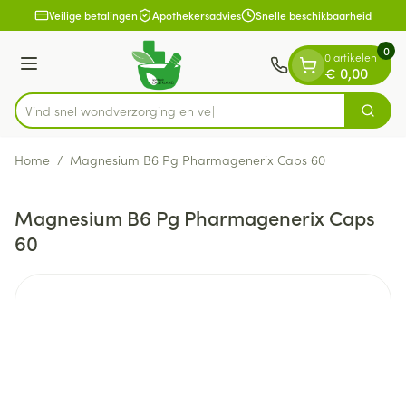
Dia 1 van 1
Ga naar de inhoud
Veilige betalingen
Apothekersadvies
Snelle beschikbaarheid
0
0 artikelen
Menu
€ 0,00
Vind snel wondverzorgi
Zoek
Product, merk, categorie...
Home
/
Magnesium B6 Pg Pharmagenerix Caps 60
Magnesium B6 Pg Pharmagenerix Caps
60