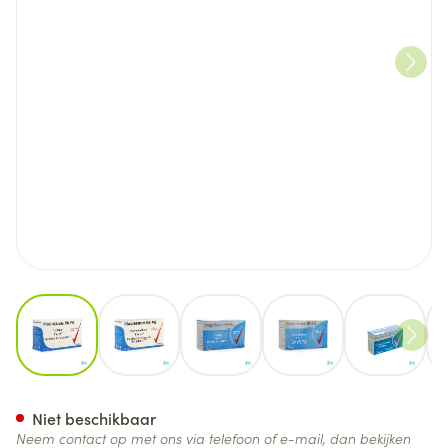
View larger image
View larger image
View larger image
View larger image
View lar
Magnesium B6 Pg Pharmagen
Niet beschikbaar
Neem contact op met ons via telefoon of e-mail, dan bekijken