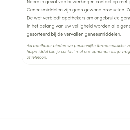
Neem in geval van bijwerkingen contact op met je
Geneesmiddelen zijn geen gewone producten. Ze
Diepte
53 mm
De wet verbiedt apothekers om ongebruikte gen
In het belang van uw veiligheid worden alle ge
Hoeveelheid
98
gesorteerd bij de vervallen geneesmiddelen.
Verpakking
Als apotheker bieden we persoonlijke farmaceutische
Actieve
hulpmiddel kun je contact met ons opnemen als je vrag
losartan kalium
Ingrediënten
of telefoon.
Behoud
Kamertemperatuur (15°C -