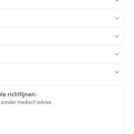
rende
Parfums en
geurproducten
elgium
e richtlijnen:
k zonder medisch advies.
CBD