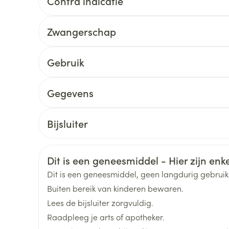
Contra indicatie
Toon meer
delen
Haar
Zwangerschap
ging
Supplementen
Insectenwe
Mondmaskers
middelen
Gebruik
ssen
 -
Gegevens
id
CNK
2601656
Bijsluiter
d
Nederlands
Duits
Frans
Organisaties
Arega Pharma NV, Teva B
Veiligheidsinformatie
Dit is een geneesmiddel - Hier zijn enkel
Merken
Teva
Dit is een geneesmiddel, geen langdurig gebrui
Zelfbruiner
Scheren
Buiten bereik van kinderen bewaren.
Breedte
50 mm
Lees de bijsluiter zorgvuldig.
Raadpleeg je arts of apotheker.
Lengte
137 mm