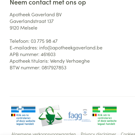
Neem contact met ons op
Apotheek Gaverland BV
Gaverlandstraat 137
9120
Melsele
Telefoon:
03 775 98 47
E-mailadres:
info@
apotheekgaverland.be
APB nummer:
461603
Apotheek titularis:
Wendy Verhaeghe
BTW nummer:
0817927853
Algemene verkoopsvoorwaarden
Privacy disclaimer
Cookie