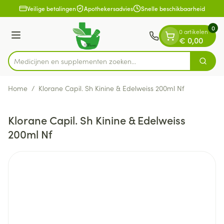
Dia 1 van 1
Ga naar de inhoud
Veilige betalingen
Apothekersadvies
Snelle beschikbaarheid
0
0 artikelen
Menu
€ 0,00
Medicijnen en supplementen zoeken..
Zoek
Product, merk, categorie...
Home
/
Klorane Capil. Sh Kinine & Edelweiss 200ml Nf
Klorane Capil. Sh Kinine & Edelweiss
200ml Nf