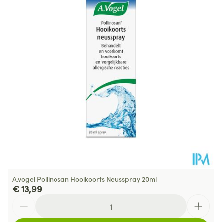
Diepte
32 mm
Hoeveelheid
200
Verpakking
Behoud
Kamertemperatuur (15°C - 25°C)
A.vogel Pollinosan Hooikoorts Neusspray 20ml
€ 13,99
Aantal