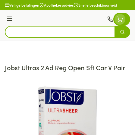
Ga naar de inhoud
Veilige betalingen
Apothekersadvies
Snelle beschikbaarheid
Menu
Zoek
Product, merk, categorie...
Jobst Ultras 2 Ad Reg Open Sft Car V Pair