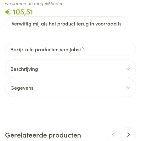
we samen de mogelijkheden.
€ 105,51
Verwittig mij als het product terug in voorraad is
Bekijk alle producten van Jobst
Beschrijving
Gegevens
CNK
4597290
Organisaties
Essity Belgium
Gerelateerde producten
Merken
Jobst