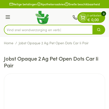
Dia 1 van 1
Ga naar de inhoud
Veilige betalingen
Apothekersadvies
Snelle beschikbaarheid
0
0 artikelen
Menu
€ 0,00
Vind snel wondverzorging
Zoek
Product, merk, categorie...
Home
/
Jobst Opaque 2 Ag Pet Open Dots Car Ii Pair
Jobst Opaque 2 Ag Pet Open Dots Car Ii
Pair