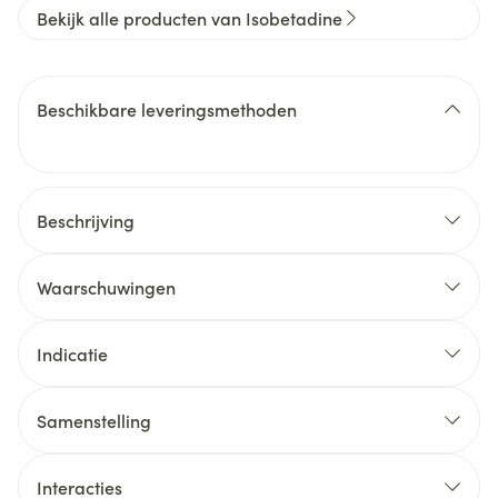
Bekijk alle producten van Isobetadine
Beschikbare leveringsmethoden
Beschrijving
Waarschuwingen
Indicatie
Samenstelling
Ontsmetting van wonden, doorligwonden,
Interacties
beenzweren en brandwonden.