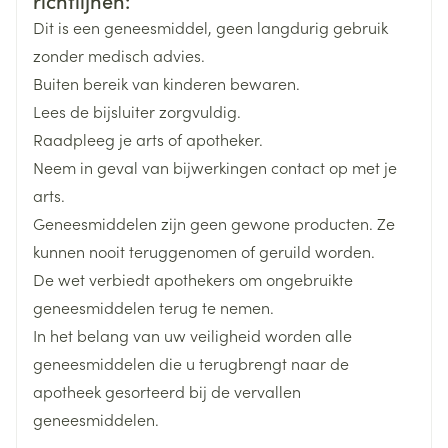
richtlijnen:
jaar oud zonder een arts te raadplegen.
Dit is een geneesmiddel, geen langdurig gebruik
Frequente en langdurige toepassing of toepassing
Breedte
65 mm
zonder medisch advies.
op grote huidoppervlakken zonder doktersadvies
Buiten bereik van kinderen bewaren.
Lengte
230 mm
vermijden.
Lees de bijsluiter zorgvuldig.
Raadpleeg je arts of apotheker.
Diepte
65 mm
Neem in geval van bijwerkingen contact op met je
arts.
Hoeveelheid
500
Geneesmiddelen zijn geen gewone producten. Ze
Verpakking
kunnen nooit teruggenomen of geruild worden.
De wet verbiedt apothekers om ongebruikte
Actieve
povidon-jood
Ingrediënten
geneesmiddelen terug te nemen.
In het belang van uw veiligheid worden alle
Behoud
Kamertemperatuur (15°C - 25°C)
geneesmiddelen die u terugbrengt naar de
apotheek gesorteerd bij de vervallen
geneesmiddelen.