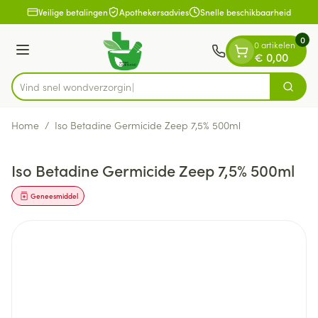
Dia 1 van 1
Ga naar de inhoud
Veilige betalingen
Apothekersadvies
Snelle beschikbaarheid
0
0 artikelen
Menu
€ 0,00
Vind snel wondve
Zoek
Product, merk, categorie...
Home
/
Iso Betadine Germicide Zeep 7,5% 500ml
Iso Betadine Germicide Zeep 7,5% 500ml
Geneesmiddel