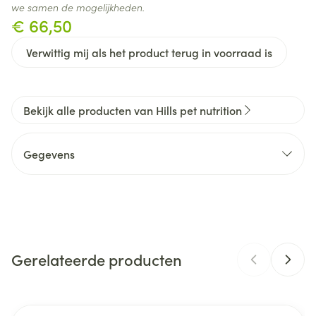
we samen de mogelijkheden.
€ 66,50
Verwittig mij als het product terug in voorraad is
Bekijk alle producten van Hills pet nutrition
Gegevens
CNK
2652477
Organisaties
Hill's Pet Products
Gerelateerde producten
Merken
Hills pet nutrition
Breedte
408 mm
Navigeren door de elementen van de carrousel is mogelijk m
Druk om carrousel over te slaan
Druk op om naar carrouselnavigatie te gaan