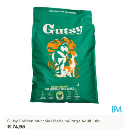
Lengte
584 mm
Diepte
149 mm
Behoud
Kamertemperatuur (15°C - 25°C)
Gutsy Chicken Munchies Medium&large Adult 10kg
€ 74,95