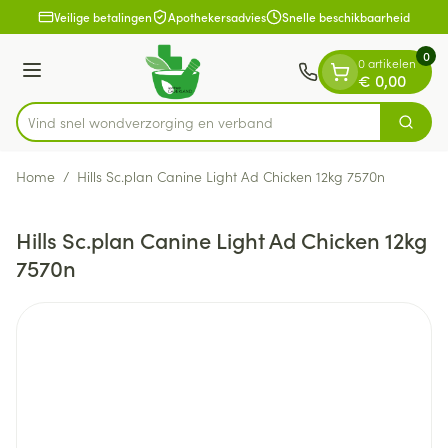
Dia 1 van 1
Ga naar de inhoud
Veilige betalingen
Apothekersadvies
Snelle beschikbaarheid
0
0 artikelen
Menu
€ 0,00
Vind snel wondverzorging en verband
Zoek
Product, merk, categorie...
Home
/
Hills Sc.plan Canine Light Ad Chicken 12kg 7570n
Hills Sc.plan Canine Light Ad Chicken 12kg
7570n