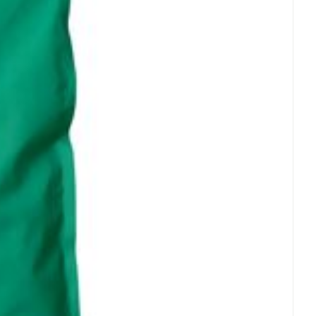
rende
Parfums en
geurproducten
CBD