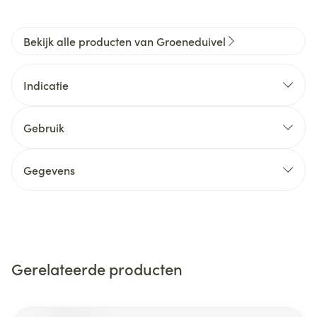
Bekijk alle producten van Groeneduivel
Indicatie
Gebruik
Gegevens
Gerelateerde producten
Navigeren door de elementen van de carrousel is mogelijk m
Druk om carrousel over te slaan
Druk op om naar carrouselnavigatie te gaan