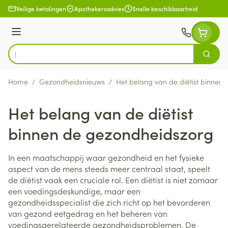
Ga naar de inhoud
Veilige betalingen
Apothekersadvies
Snelle beschikbaarheid
Menu
Zoek
Product, merk, categorie...
Home
/
Gezondheidsnieuws
/
Het belang van de diëtist binnen
Het belang van de diëtist
binnen de gezondheidszorg
In een maatschappij waar gezondheid en het fysieke
aspect van de mens steeds meer centraal staat, speelt
de diëtist vaak een cruciale rol. Een diëtist is niet zomaar
een voedingsdeskundige, maar een
gezondheidsspecialist die zich richt op het bevorderen
van gezond eetgedrag en het beheren van
voedingsgerelateerde gezondheidsproblemen. De