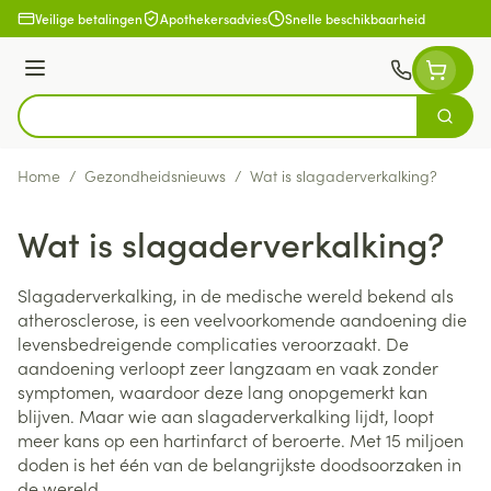
Ga naar de inhoud
Veilige betalingen
Apothekersadvies
Snelle beschikbaarheid
Menu
Zoek
Product, merk, categorie...
Home
/
Gezondheidsnieuws
/
Wat is slagaderverkalking?
Wat is slagaderverkalking?
Slagaderverkalking, in de medische wereld bekend als
atherosclerose, is een veelvoorkomende aandoening die
levensbedreigende complicaties veroorzaakt. De
aandoening verloopt zeer langzaam en vaak zonder
symptomen, waardoor deze lang onopgemerkt kan
blijven. Maar wie aan slagaderverkalking lijdt, loopt
meer kans op een hartinfarct of beroerte. Met 15 miljoen
doden is het één van de belangrijkste doodsoorzaken in
de wereld.