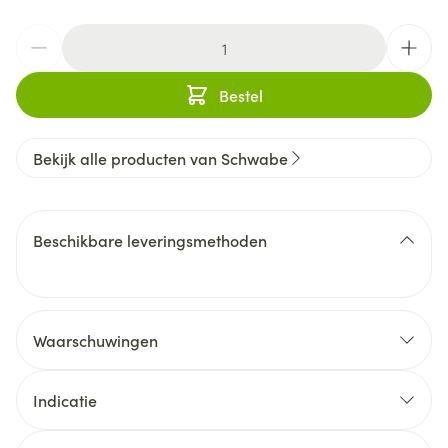
Aantal
Bestel
Bekijk alle producten van Schwabe
Beschikbare leveringsmethoden
Waarschuwingen
Flexiflor gel bevat Rhus toxicodendron. Door zijn
sensibiliserende eigenschappen zouden
Indicatie
intolerantiereacties zoals allergische huidreacties