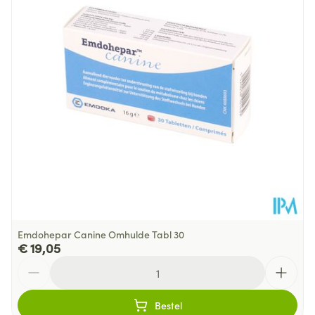
Met de originele smaak
Behoud
Kamertemperatuur (15°C - 25°C)
Emdohepar Canine Omhulde Tabl 30
€ 19,05
Aantal
Bestel