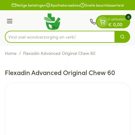
Dia 1 van 1
Ga naar de inhoud
Veilige betalingen
Apothekersadvies
Snelle beschikbaarheid
0
0 artikelen
Menu
€ 0,00
Vind snel wondverzorging
Zoek
Product, merk, categorie...
Home
/
Flexadin Advanced Original Chew 60
Flexadin Advanced Original Chew 60